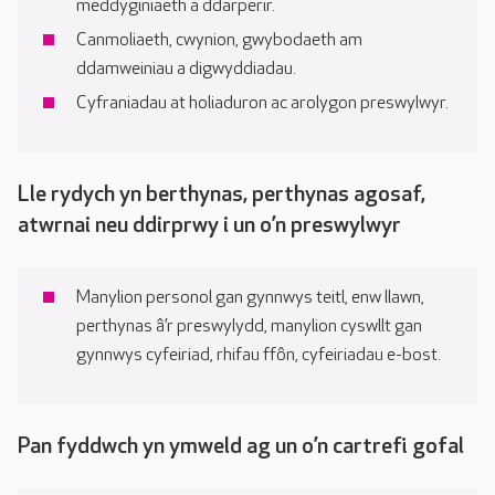
meddyginiaeth a ddarperir.
Canmoliaeth, cwynion, gwybodaeth am
ddamweiniau a digwyddiadau.
Cyfraniadau at holiaduron ac arolygon preswylwyr.
Lle rydych yn berthynas, perthynas agosaf,
atwrnai neu ddirprwy i un o’n preswylwyr
Manylion personol gan gynnwys teitl, enw llawn,
perthynas â’r preswylydd, manylion cyswllt gan
gynnwys cyfeiriad, rhifau ffôn, cyfeiriadau e-bost.
Pan fyddwch yn ymweld ag un o’n cartrefi gofal