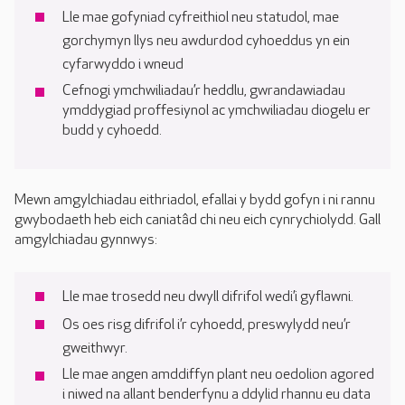
Lle mae gofyniad cyfreithiol neu statudol, mae
gorchymyn llys neu awdurdod cyhoeddus yn ein
cyfarwyddo i wneud
Cefnogi ymchwiliadau’r heddlu, gwrandawiadau
ymddygiad proffesiynol ac ymchwiliadau diogelu er
budd y cyhoedd.
Mewn amgylchiadau eithriadol, efallai y bydd gofyn i ni rannu
gwybodaeth heb eich caniatâd chi neu eich cynrychiolydd. Gall
amgylchiadau gynnwys:
Lle mae trosedd neu dwyll difrifol wedi’i gyflawni.
Os oes risg difrifol i’r cyhoedd, preswylydd neu’r
gweithwyr.
Lle mae angen amddiffyn plant neu oedolion agored
i niwed na allant benderfynu a ddylid rhannu eu data