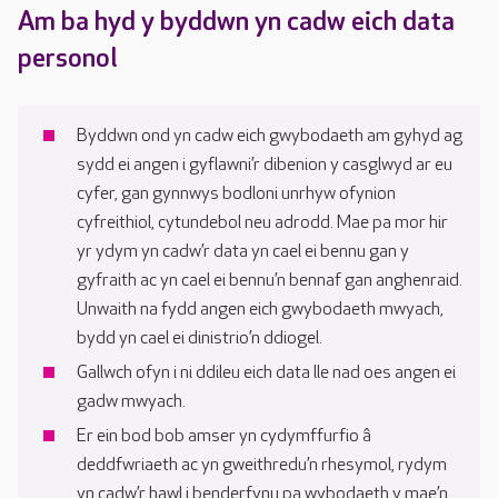
Am ba hyd y byddwn yn cadw eich data
personol
Byddwn ond yn cadw eich gwybodaeth am gyhyd ag
sydd ei angen i gyflawni’r dibenion y casglwyd ar eu
cyfer, gan gynnwys bodloni unrhyw ofynion
cyfreithiol, cytundebol neu adrodd. Mae pa mor hir
yr ydym yn cadw’r data yn cael ei bennu gan y
gyfraith ac yn cael ei bennu’n bennaf gan anghenraid.
Unwaith na fydd angen eich gwybodaeth mwyach,
bydd yn cael ei dinistrio’n ddiogel.
Gallwch ofyn i ni ddileu eich data lle nad oes angen ei
gadw mwyach.
Er ein bod bob amser yn cydymffurfio â
deddfwriaeth ac yn gweithredu’n rhesymol, rydym
yn cadw’r hawl i benderfynu pa wybodaeth y mae’n