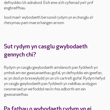
defnyddio i’ch adnabod. Eich enw a’ch cyfeiriad yw’r prif
enghreifftiau.
Isod mae’r wybodaeth bersonol rydym yn ei chasglu a’r
rhesymau pam mae ei hangen arnom.
Sut rydym yn casglu gwybodaeth
gennych chi?
Rydym yn casglu gwybodaeth amdanoch pan fyddwch yn
ymholi am ein gwasanaethau gofal, yn defnyddio ein gwefan,
ac yn dod yn breswylydd yn un o’n cartrefi gofal. Rydym hefyd
yn casglu gwybodaeth pan fyddwch yn cwblhau arolygon
cwsmeriaid yn wirfoddol neu’n rhoi adborth am ein
gwasanaethau.
Pa fathau o wybodaeth rydym yn ei