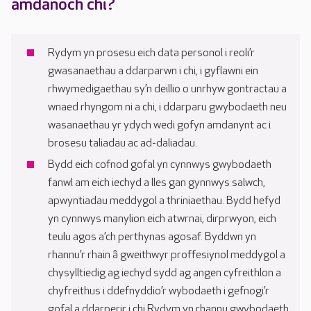
amdanoch chi?
Rydym yn prosesu eich data personol i reoli’r
gwasanaethau a ddarparwn i chi, i gyflawni ein
rhwymedigaethau sy’n deillio o unrhyw gontractau a
wnaed rhyngom ni a chi, i ddarparu gwybodaeth neu
wasanaethau yr ydych wedi gofyn amdanynt ac i
brosesu taliadau ac ad-daliadau.
Bydd eich cofnod gofal yn cynnwys gwybodaeth
fanwl am eich iechyd a lles gan gynnwys salwch,
apwyntiadau meddygol a thriniaethau. Bydd hefyd
yn cynnwys manylion eich atwrnai, dirprwyon, eich
teulu agos a’ch perthynas agosaf. Byddwn yn
rhannu’r rhain â gweithwyr proffesiynol meddygol a
chysylltiedig ag iechyd sydd ag angen cyfreithlon a
chyfreithus i ddefnyddio’r wybodaeth i gefnogi’r
gofal a ddarperir i chi.Rydym yn rhannu gwybodaeth