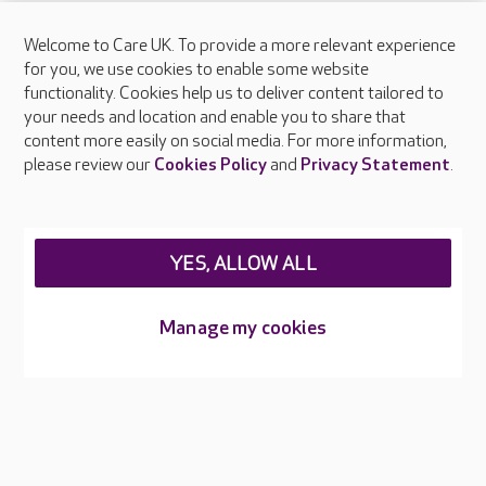
Welcome to Care UK. To provide a more relevant experience
About Care UK
for you, we use cookies to enable some website
functionality. Cookies help us to deliver content tailored to
Press & media
your needs and location and enable you to share that
Feedback & complaints
content more easily on social media. For more information,
Careers at Care UK
please review our
Cookies Policy
and
Privacy Statement
.
Legal & regulatory information
Privacy policies
YES, ALLOW ALL
Cookies policy
Web Accessibility
Manage my cookies
Care UK ©2026 - All Rights Reserved