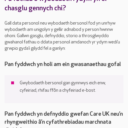
chasglu gennych chi?
Gall data personol neu wybodaeth bersonol fod yn unrhyw
wybodaeth am unigolyn y gellir adnabod y person hwnnw
ohoni. Gallwn gasglu, defnyddio, storio a throsglwyddo
gwahanol fathau o ddata personol amdanoch yr ydym wedi’u
grwpio gyda’i gilydd fel a ganlyn:
Pan fyddwch yn holi am ein gwasanaethau gofal
Gwybodaeth bersonol gan gynnwys eich enw,
cyfeiriad, rhifau ffôn a chyfeiriad e-bost.
Pan fyddwch yn defnyddio gwefan Care UK neu’n
rhyngweithio â’n cyfathrebiadau marchnata