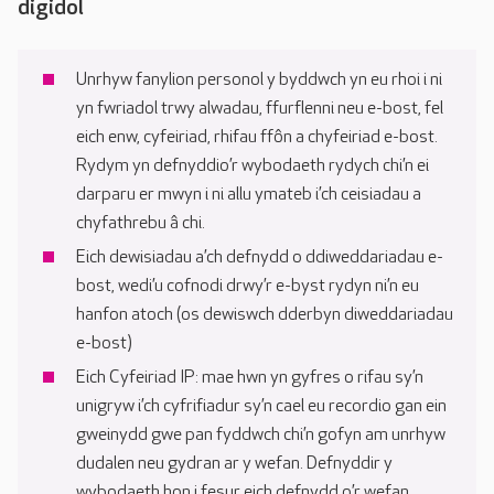
digidol
Unrhyw fanylion personol y byddwch yn eu rhoi i ni
yn fwriadol trwy alwadau, ffurflenni neu e-bost, fel
eich enw, cyfeiriad, rhifau ffôn a chyfeiriad e-bost.
Rydym yn defnyddio’r wybodaeth rydych chi’n ei
darparu er mwyn i ni allu ymateb i’ch ceisiadau a
chyfathrebu â chi.
Eich dewisiadau a’ch defnydd o ddiweddariadau e-
bost, wedi’u cofnodi drwy’r e-byst rydyn ni’n eu
hanfon atoch (os dewiswch dderbyn diweddariadau
e-bost)
Eich Cyfeiriad IP: mae hwn yn gyfres o rifau sy’n
unigryw i’ch cyfrifiadur sy’n cael eu recordio gan ein
gweinydd gwe pan fyddwch chi’n gofyn am unrhyw
dudalen neu gydran ar y wefan. Defnyddir y
wybodaeth hon i fesur eich defnydd o’r wefan.