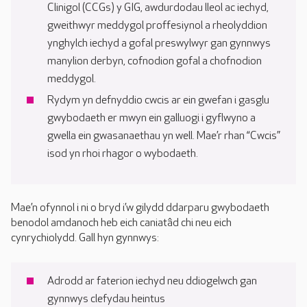
Clinigol (CCGs) y GIG, awdurdodau lleol ac iechyd,
gweithwyr meddygol proffesiynol a rheolyddion
ynghylch iechyd a gofal preswylwyr gan gynnwys
manylion derbyn, cofnodion gofal a chofnodion
meddygol.
Rydym yn defnyddio cwcis ar ein gwefan i gasglu
gwybodaeth er mwyn ein galluogi i gyflwyno a
gwella ein gwasanaethau yn well. Mae’r rhan “Cwcis”
isod yn rhoi rhagor o wybodaeth.
Mae’n ofynnol i ni o bryd i’w gilydd ddarparu gwybodaeth
benodol amdanoch heb eich caniatâd chi neu eich
cynrychiolydd. Gall hyn gynnwys:
Adrodd ar faterion iechyd neu ddiogelwch gan
gynnwys clefydau heintus