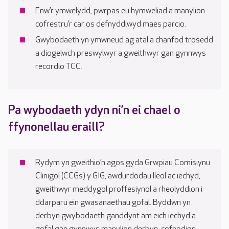
Enw’r ymwelydd, pwrpas eu hymweliad a manylion
cofrestru’r car os defnyddiwyd maes parcio.
Gwybodaeth yn ymwneud ag atal a chanfod trosedd
a diogelwch preswylwyr a gweithwyr gan gynnwys
recordio TCC.
Pa wybodaeth ydyn ni’n ei chael o
ffynonellau eraill?
Rydym yn gweithio’n agos gyda Grwpiau Comisiynu
Clinigol (CCGs) y GIG, awdurdodau lleol ac iechyd,
gweithwyr meddygol proffesiynol a rheolyddion i
ddarparu ein gwasanaethau gofal. Byddwn yn
derbyn gwybodaeth ganddynt am eich iechyd a