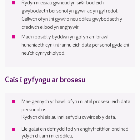
Rydyn ni eisiau gwneud yn siŵr bod eich
gwybodaeth bersonol yn gywir ac yn gyfredol.
Gallwch ofyn i ni gywiro neu ddileu gwybodaeth y
credwch ei bod yn anghywir.
Mae’n bosibl y byddwn yn gofyn am brawf
hunaniaeth cyn i ni rannu eich data personol gyda chi
neu’ch cynrychiolydd.
Cais i gyfyngu ar brosesu
Mae gennych yr hawl i ofyn i ni atal prosesu eich data
personol os:
Rydych chi eisiau inni sefydlu cywirdeb y data,
Lle gallai ein defnydd fod yn anghyfreithlon ond nad
ydych chi am i ni ei ddileu,