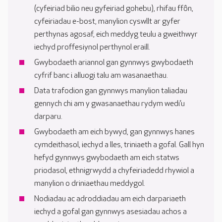
(cyfeiriad bilio neu gyfeiriad gohebu), rhifau ffôn,
cyfeiriadau e-bost, manylion cyswllt ar gyfer
perthynas agosaf, eich meddyg teulu a gweithwyr
iechyd proffesiynol perthynol eraill.
Gwybodaeth ariannol gan gynnwys gwybodaeth
cyfrif banc i alluogi talu am wasanaethau.
Data trafodion gan gynnwys manylion taliadau
gennych chi am y gwasanaethau rydym wedi’u
darparu.
Gwybodaeth am eich bywyd, gan gynnwys hanes
cymdeithasol, iechyd a lles, triniaeth a gofal. Gall hyn
hefyd gynnwys gwybodaeth am eich statws
priodasol, ethnigrwydd a chyfeiriadedd rhywiol a
manylion o driniaethau meddygol.
Nodiadau ac adroddiadau am eich darpariaeth
iechyd a gofal gan gynnwys asesiadau achos a