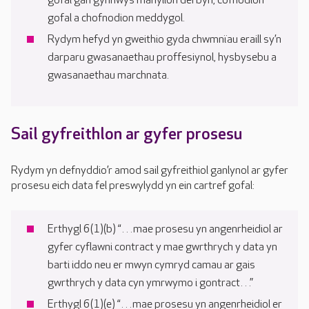
gofal gan gynnwys manylion derbyn, cofnodion
gofal a chofnodion meddygol.
Rydym hefyd yn gweithio gyda chwmnïau eraill sy’n
darparu gwasanaethau proffesiynol, hysbysebu a
gwasanaethau marchnata.
Sail gyfreithlon ar gyfer prosesu
Rydym yn defnyddio’r amod sail gyfreithiol ganlynol ar gyfer
prosesu eich data fel preswylydd yn ein cartref gofal:
Erthygl 6(1)(b) “…mae prosesu yn angenrheidiol ar
gyfer cyflawni contract y mae gwrthrych y data yn
barti iddo neu er mwyn cymryd camau ar gais
gwrthrych y data cyn ymrwymo i gontract…”
Erthygl 6(1)(e) “…mae prosesu yn angenrheidiol er