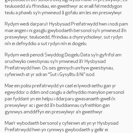
teuluoedd a’u ffrindiau, ein gweithwyr ac eraill fel meddygon
teulu a phawb sy’n ymwneud â gofalu am les ein preswylwyr.
Rydym wedi darparu’r Hysbysiad Preifatrwydd hwn i nodi pam
mae angen i ni gasglu gwybodaeth bersonol sy’n ymwneud â’n
preswylwyr, teuluoedd, ffrindiau a chynrychiolwyr, sut rydyn
ni’n ei defnyddio a sut rydyn ni’n ei diogelu.
Rydym wedi penodi Swyddog Diogelu Data sy’n gyfrifol am
oruchwylio cwestiynau sy’n ymwneud â’r Hysbysiad
Preifatrwydd hwn. Os oes gennych unrhyw gwestiynau,
cyfeiriwch at yr adran “Sut i Gysylltu â Ni” isod.
Mae ein polisi preifatrwydd yn cael ei lywodraethu gan yr
egwyddor o ddim ond casglu a defnyddio manylion personol
pan fyddant yn ein helpu i ddarparu gwasanaeth gwell i’n
preswylwyr ac i gwrdd â’n buddiannau cyfreithlon gan
gynnwys amddiffyn ein preswylwyr a’n gweithwyr.
Mae’r wybodaeth bersonol y cyfeiriwn ati yn yr Hysbysiad
Preifatrwydd hwn yn cynnwys gwybodaeth y gellir ei