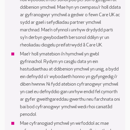
ddibenion ymchwil. Mae hyn yn cwmpasu’r holl ddata
ar gyfranogwyr ymchwil a gedwir o fewn Care UK ac
sydd ar gael i sefydliadau partner ymchwil
marchnad. Mae’n ofynnol i unrhyw drydydd parti
sy’n derbyn gwybodaeth bersonol ddilyn yr un
rheoliadau diogelu preifatrwydd â Care UK.
Mae’r holl ymatebion i’n hymchwil yn gwbl
gyfrinachol. Rydym yn casglu data yn ein
hastudiaethau at ddibenion ymchwil yn unig, a bydd
ein defnydd o’r wybodaeth honno yn gyfyngedig i’r
diben hwnnw. Ni fydd atebion cyfranogwyr ymchwil
yn cael eu defnyddio gan unrhyw endid fel cymorth
ar gyfer gweithgareddau gwerthu neu farchnata oni
bai bod cyfranogwyr ymchwil wedi rhoi caniatâd
penodol.
Mae cyfranogiad ymchwil yn wirfoddol ac mae