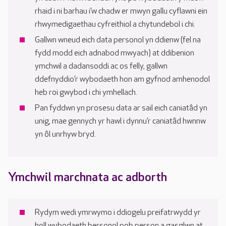
rhaid i ni barhau i’w chadw er mwyn gallu cyflawni ein
rhwymedigaethau cyfreithiol a chytundebol i chi.
Gallwn wneud eich data personol yn ddienw (fel na
fydd modd eich adnabod mwyach) at ddibenion
ymchwil a dadansoddi ac os felly, gallwn
ddefnyddio’r wybodaeth hon am gyfnod amhenodol
heb roi gwybod i chi ymhellach.
Pan fyddwn yn prosesu data ar sail eich caniatâd yn
unig, mae gennych yr hawl i dynnu’r caniatâd hwnnw
yn ôl unrhyw bryd.
Ymchwil marchnata ac adborth
Rydym wedi ymrwymo i ddiogelu preifatrwydd yr
holl wybodaeth bersonol pob person a gasglwn at