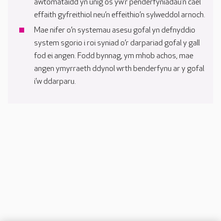
awtomataidd yn unig os yw’r penderfyniadau’n cael
effaith gyfreithiol neu’n effeithio’n sylweddol arnoch.
Mae nifer o’n systemau asesu gofal yn defnyddio
system sgorio i roi syniad o’r darpariad gofal y gall
fod ei angen. Fodd bynnag, ym mhob achos, mae
angen ymyrraeth ddynol wrth benderfynu ar y gofal
i’w ddarparu.