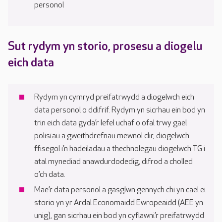
personol
Sut rydym yn storio, prosesu a diogelu
eich data
Rydym yn cymryd preifatrwydd a diogelwch eich
data personol o ddifrif. Rydym yn sicrhau ein bod yn
trin eich data gyda’r lefel uchaf o ofal trwy gael
polisïau a gweithdrefnau mewnol clir, diogelwch
ffisegol i’n hadeiladau a thechnolegau diogelwch TG i
atal mynediad anawdurdodedig, difrod a cholled
o’ch data.
Mae’r data personol a gasglwn gennych chi yn cael ei
storio yn yr Ardal Economaidd Ewropeaidd (AEE yn
unig), gan sicrhau ein bod yn cyflawni’r preifatrwydd