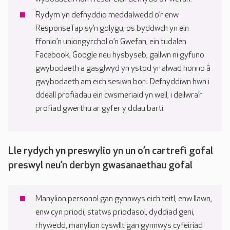
Rydym yn defnyddio meddalwedd o’r enw
ResponseTap sy’n golygu, os byddwch yn ein
ffonio’n uniongyrchol o’n Gwefan, ein tudalen
Facebook, Google neu hysbyseb, gallwn ni gyfuno
gwybodaeth a gasglwyd yn ystod yr alwad honno â
gwybodaeth am eich sesiwn bori. Defnyddiwn hwn i
ddeall profiadau ein cwsmeriaid yn well, i deilwra’r
profiad gwerthu ar gyfer y ddau barti.
Lle rydych yn preswylio yn un o’n cartrefi gofal
preswyl neu’n derbyn gwasanaethau gofal
Manylion personol gan gynnwys eich teitl, enw llawn,
enw cyn priodi, statws priodasol, dyddiad geni,
rhywedd, manylion cyswllt gan gynnwys cyfeiriad