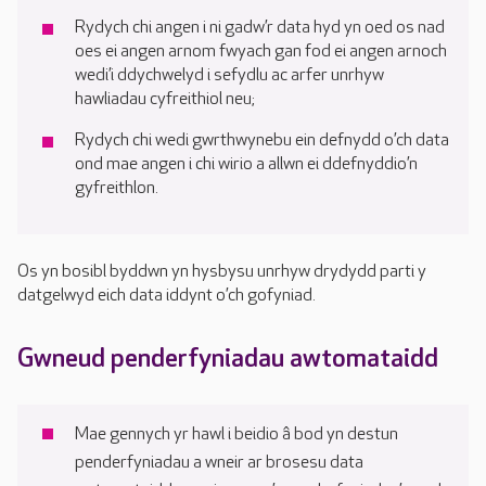
Rydych chi angen i ni gadw’r data hyd yn oed os nad
oes ei angen arnom fwyach gan fod ei angen arnoch
wedi’i ddychwelyd i sefydlu ac arfer unrhyw
hawliadau cyfreithiol neu;
Rydych chi wedi gwrthwynebu ein defnydd o’ch data
ond mae angen i chi wirio a allwn ei ddefnyddio’n
gyfreithlon.
Os yn bosibl byddwn yn hysbysu unrhyw drydydd parti y
datgelwyd eich data iddynt o’ch gofyniad.
Gwneud penderfyniadau awtomataidd
Mae gennych yr hawl i beidio â bod yn destun
penderfyniadau a wneir ar brosesu data