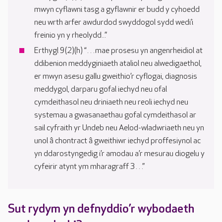
mwyn cyflawni tasg a gyflawnir er budd y cyhoedd
neu wrth arfer awdurdod swyddogol sydd wedi’i
freinio yn y rheolydd...”
Erthygl 9(2)(h) “…mae prosesu yn angenrheidiol at
ddibenion meddyginiaeth ataliol neu alwedigaethol,
er mwyn asesu gallu gweithio’r cyflogai, diagnosis
meddygol, darparu gofal iechyd neu ofal
cymdeithasol neu driniaeth neu reoli iechyd neu
systemau a gwasanaethau gofal cymdeithasol ar
sail cyfraith yr Undeb neu Aelod-wladwriaeth neu yn
unol â chontract â gweithiwr iechyd proffesiynol ac
yn ddarostyngedig i’r amodau a’r mesurau diogelu y
cyfeirir atynt ym mharagraff 3…”
Sut rydym yn defnyddio’r wybodaeth