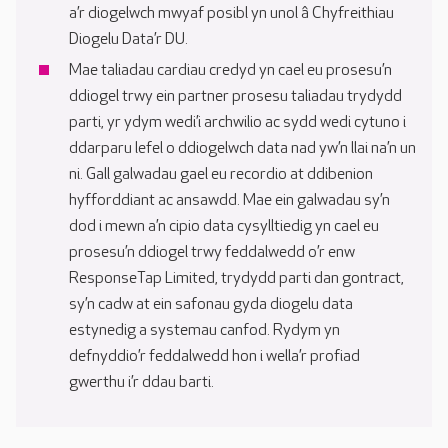
a’r diogelwch mwyaf posibl yn unol â Chyfreithiau
Diogelu Data’r DU.
Mae taliadau cardiau credyd yn cael eu prosesu’n
ddiogel trwy ein partner prosesu taliadau trydydd
parti, yr ydym wedi’i archwilio ac sydd wedi cytuno i
ddarparu lefel o ddiogelwch data nad yw’n llai na’n un
ni. Gall galwadau gael eu recordio at ddibenion
hyfforddiant ac ansawdd. Mae ein galwadau sy’n
dod i mewn a’n cipio data cysylltiedig yn cael eu
prosesu’n ddiogel trwy feddalwedd o’r enw
ResponseTap Limited, trydydd parti dan gontract,
sy’n cadw at ein safonau gyda diogelu data
estynedig a systemau canfod. Rydym yn
defnyddio’r feddalwedd hon i wella’r profiad
gwerthu i’r ddau barti.