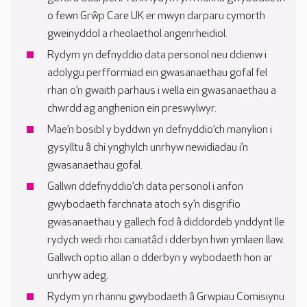
o fewn Grŵp Care UK er mwyn darparu cymorth
gweinyddol a rheolaethol angenrheidiol.
Rydym yn defnyddio data personol neu ddienw i
adolygu perfformiad ein gwasanaethau gofal fel
rhan o’n gwaith parhaus i wella ein gwasanaethau a
chwrdd ag anghenion ein preswylwyr.
Mae’n bosibl y byddwn yn defnyddio’ch manylion i
gysylltu â chi ynghylch unrhyw newidiadau i’n
gwasanaethau gofal.
Gallwn ddefnyddio’ch data personol i anfon
gwybodaeth farchnata atoch sy’n disgrifio
gwasanaethau y gallech fod â diddordeb ynddynt lle
rydych wedi rhoi caniatâd i dderbyn hwn ymlaen llaw.
Gallwch optio allan o dderbyn y wybodaeth hon ar
unrhyw adeg.
Rydym yn rhannu gwybodaeth â Grwpiau Comisiynu