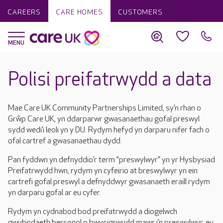
CAREERS
CARE HOMES
CUSTOMERS
Polisi preifatrwydd a data
Mae Care UK Community Partnerships Limited, sy’n rhan o
Grŵp Care UK, yn ddarparwr gwasanaethau gofal preswyl
sydd wedi’i leoli yn y DU. Rydym hefyd yn darparu nifer fach o
ofal cartref a gwasanaethau dydd.
Pan fyddwn yn defnyddio’r term “preswylwyr” yn yr Hysbysiad
Preifatrwydd hwn, rydym yn cyfeirio at breswylwyr yn ein
cartrefi gofal preswyl a defnyddwyr gwasanaeth eraill rydym
yn darparu gofal ar eu cyfer.
Rydym yn cydnabod bod preifatrwydd a diogelwch
gwybodaeth bersonol o bwysigrwydd mawr i’n preswylwyr, eu