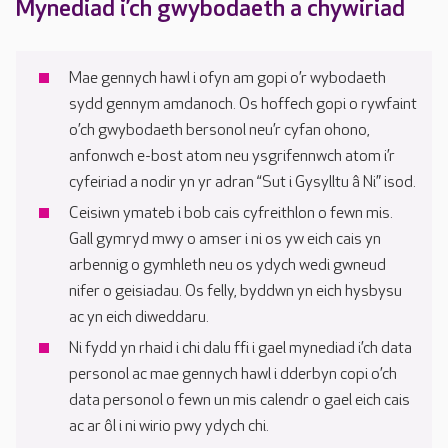
Mynediad i’ch gwybodaeth a chywiriad
Mae gennych hawl i ofyn am gopi o’r wybodaeth
sydd gennym amdanoch. Os hoffech gopi o rywfaint
o’ch gwybodaeth bersonol neu’r cyfan ohono,
anfonwch e-bost atom neu ysgrifennwch atom i’r
cyfeiriad a nodir yn yr adran “Sut i Gysylltu â Ni” isod.
Ceisiwn ymateb i bob cais cyfreithlon o fewn mis.
Gall gymryd mwy o amser i ni os yw eich cais yn
arbennig o gymhleth neu os ydych wedi gwneud
nifer o geisiadau. Os felly, byddwn yn eich hysbysu
ac yn eich diweddaru.
Ni fydd yn rhaid i chi dalu ffi i gael mynediad i’ch data
personol ac mae gennych hawl i dderbyn copi o’ch
data personol o fewn un mis calendr o gael eich cais
ac ar ôl i ni wirio pwy ydych chi.