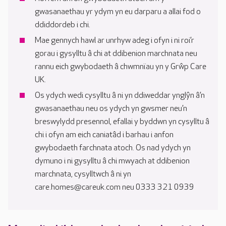
gwasanaethau yr ydym yn eu darparu a allai fod o
ddiddordeb i chi.
Mae gennych hawl ar unrhyw adeg i ofyn i ni roi’r
gorau i gysylltu â chi at ddibenion marchnata neu
rannu eich gwybodaeth â chwmnïau yn y Grŵp Care
UK.
Os ydych wedi cysylltu â ni yn ddiweddar ynglŷn â’n
gwasanaethau neu os ydych yn gwsmer neu’n
breswylydd presennol, efallai y byddwn yn cysylltu â
chi i ofyn am eich caniatâd i barhau i anfon
gwybodaeth farchnata atoch. Os nad ydych yn
dymuno i ni gysylltu â chi mwyach at ddibenion
marchnata, cysylltwch â ni yn
care.homes@careuk.com neu 0333 321 0939